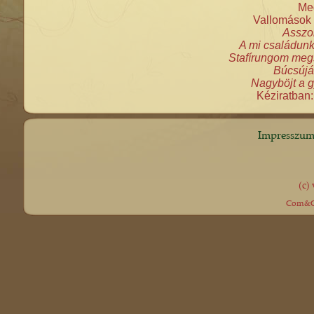
Meg
Vallomások 
Asszo
A mi családunk 
Stafírungom megs
Búcsújá
Nagyböjt a 
Kéziratban
Impresszu
(c)
Com&Co