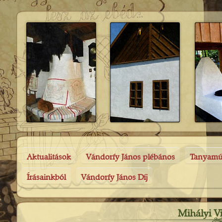
Aktualitások
Vándorfy János plébános
Tanyam
Írásainkból
Vándorfy János Díj
Mihályi V