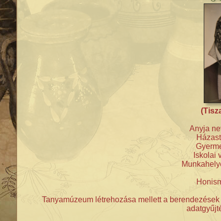
(Tisz
Anyja ne
Házast
Gyerme
Iskolai 
Munkahelye:
Honism
Tanyamúzeum létrehozása mellett a berendezések ö
adatgyűjt