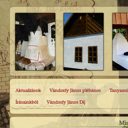
Aktualitások
Vándorfy János plébános
Tanyam
Írásainkból
Vándorfy János Díj
Mis