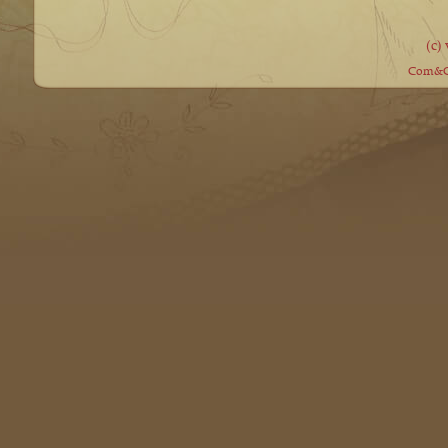
(c)
Com&Co