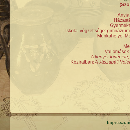
(Szo
Anyja 
Házastá
Gyermekei
Iskolai végzettsége: gimnáziumi 
Munkahelye: Mg
Meg
Vallomások 
A kenyér története,
Kéziratban:
A Jászapáti Vele
Impresszu