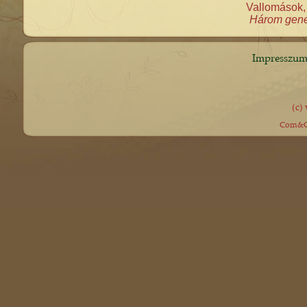
Vallomások, 
Három gener
Impresszu
(c)
Com&Co