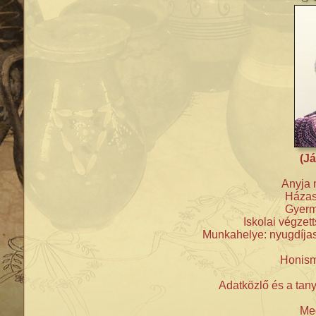
(Já
Anyja 
Házas
Gyerme
Iskolai végzet
Munkahelye: nyugdíjas 
Honism
Adatközlő és a tan
Meg