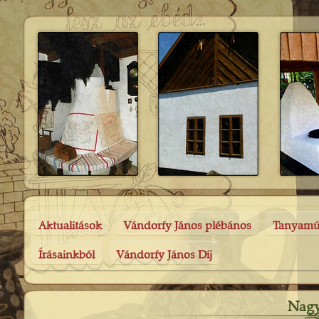
Aktualitások
Vándorfy János plébános
Tanyam
Írásainkból
Vándorfy János Díj
Nagy