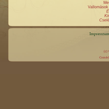
Meg
Vallomások 
É
Ki
Cselé
Impresszu
(c)
Com&Co