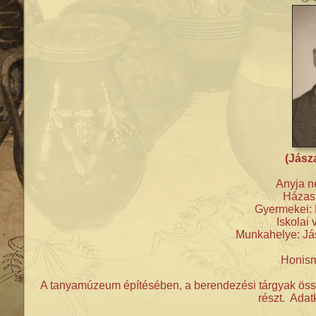
(Jász
Anyja n
Házast
Gyermekei: 
Iskolai 
Munkahelye: Já
Honism
A tanyamúzeum építésében, a berendezési tárgyak öss
részt. Adat