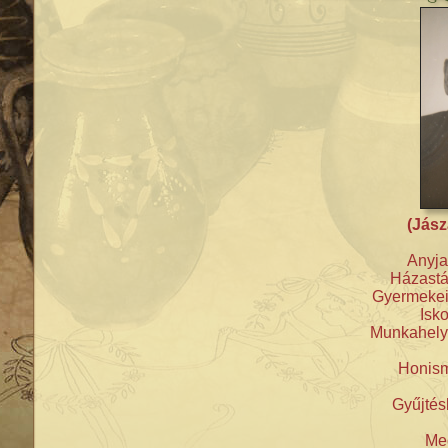
(Jász
Anyja
Házastá
Gyermekei:
Isko
Munkahelye
Honism
Gyűjtésb
Meg