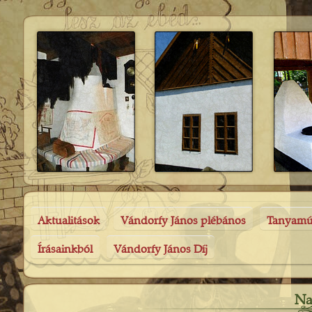
Aktualitások
Vándorfy János plébános
Tanyam
Írásainkból
Vándorfy János Díj
Na