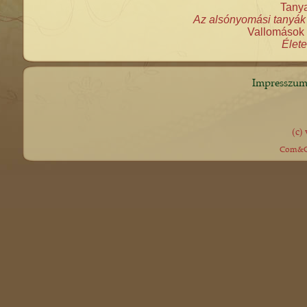
Tanya
Az alsónyomási tanyák 
Vallomások 
Élete
Impresszu
(c)
Com&Co