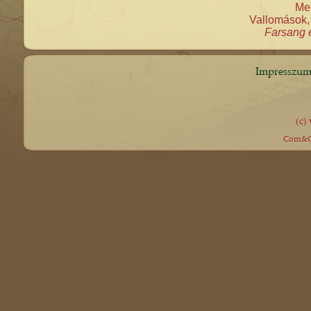
Meg
Vallomások, 
Farsang é
Impresszu
(c)
Com&Co