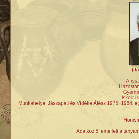
(Já
Anyja
Házastár
Gyerme
Iskolai 
Munkahelye: Jászapáti és Vidéke Áfész 1975−1984, egy
Honism
Adatközlő, emellett a tany