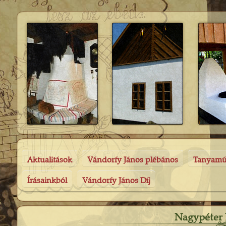
Aktualitások
Vándorfy János plébános
Tanyam
Írásainkból
Vándorfy János Díj
Nagypéter L