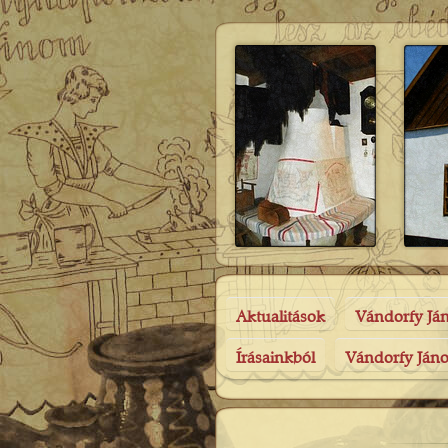
Aktualitások
Vándorfy Já
Írásainkból
Vándorfy Jáno