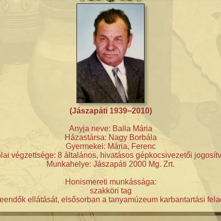
(Jászapáti 1939−2010)
Anyja neve: Balla Mária
Házastársa: Nagy Borbála
Gyermekei: Mária, Ferenc
olai végzettsége: 8 általános, hivatásos gépkocsivezetői jogosít
Munkahelye: Jászapáti 2000 Mg. Zrt.
Honismereti munkássága:
szakköri tag
ndők ellátását, elsősorban a tanyamúzeum karbantartási felada