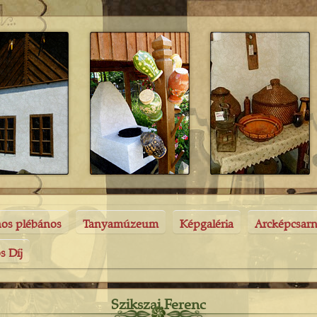
nos plébános
Tanyamúzeum
Képgaléria
Arcképcsar
s Díj
Szikszai Ferenc