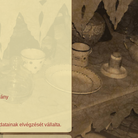
vány
tainak elvégzését vállalta.