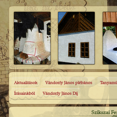
Aktualitások
Vándorfy János plébános
Tanyam
Írásainkból
Vándorfy János Díj
Szikszai F