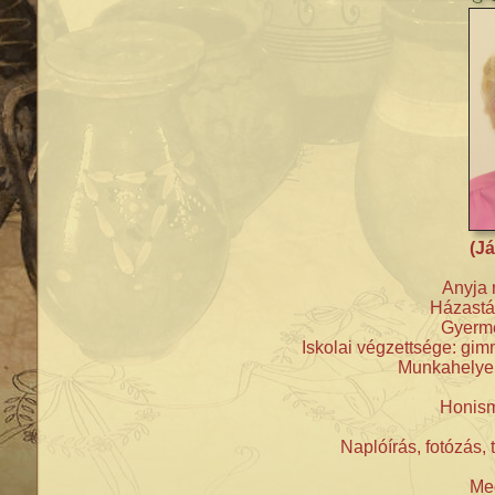
(Já
Anyja 
Házastá
Gyerme
Iskolai végzettsége: gimn
Munkahelye:
Honism
Naplóírás, fotózás,
Meg