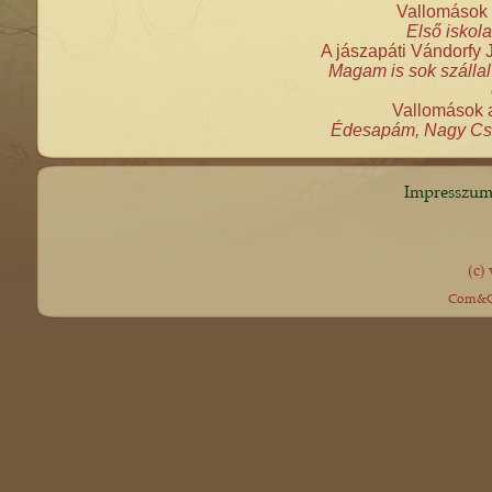
Vallomások 
Első isko
A jászapáti Vándorfy
Magam is sok szálla
Vallomások 
Édesapám, Nagy Cs. 
Impresszu
(c)
Com&Co