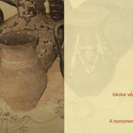
Iskolai v
A honismere