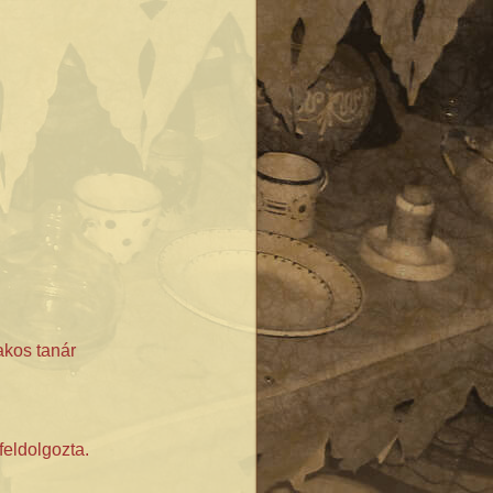
akos tanár
feldolgozta.