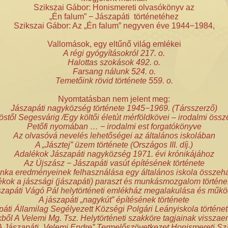
Szikszai Gábor: Honismereti olvasókönyv az
„Én falum” − Jászapáti történetéhez
Szikszai Gábor: Az „Én falum” negyven éve 1944−1984,
Vallomások, egy eltűnő világ emlékei
A régi gyógyításokról 217. o.
Halottas szokások 492. o.
Farsang nálunk 524. o.
Temetőink rövid története 559. o.
Nyomtatásban nem jelent meg:
Jászapáti nagyközség története 1945−1969. (Társszerző)
östől Segesvárig /Egy költői életút mérföldkövei – irodalmi össze
Petőfi nyomában … − irodalmi est forgatókönyve
Az olvasóvá nevelés lehetőségei az általános iskolában
A „Jásztej” üzem története (Országos III. díj.)
Adalékok Jászapáti nagyközség 1971. évi krónikájához
Az Újszász − Jászapáti vasút építésének története
unka eredményeinek felhasználása egy általános iskola össze
kok a jászsági (jászapáti) paraszt és munkásmozgalom történ
szapáti Vágó Pál helytörténeti emlékház megalakulása és műk
A jászapáti „nagykút” építésének története
áti Államilag Segélyezett Községi Polgári Leányiskola történ
kből A Velemi Mg. Tsz. Helytörténeti szakköre tagjainak vissza
Jászapáti „Velemi Endre” Termelőszövetkezet Honismereti Sza