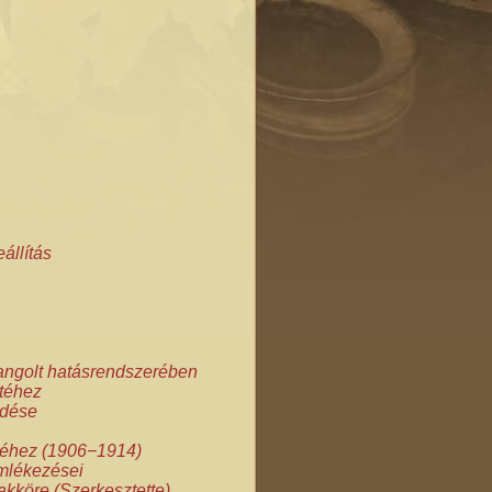
állítás
hangolt hatásrendszerében
etéhez
ödése
etéhez (1906−1914)
emlékezései
kköre (Szerkesztette)