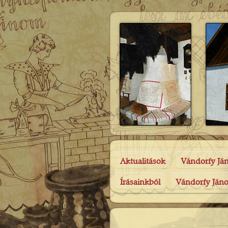
Aktualitások
Vándorfy Já
Írásainkból
Vándorfy Jáno