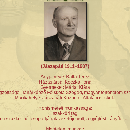
(Jászapáti 1911−1987)
Anyja neve: Balla Teréz
Házastársa: Koczka Ilona
Gyermekei: Mária, Klára
égzettsége: Tanárképző Főiskola Szeged, magyar-történelem sz
Munkahelye: Jászapáti Központi Általános Iskola
Honismereti munkássága:
szakköri tag
ti szakkör női csoportjának vezetője volt, a gyűjtést irányította, 
Megjelent munkái: