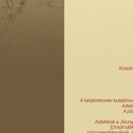
Kiskőr
A helytörténetei kutatóm
Adalé
A já
Adalékok a Jászap
Elmúlt idő
Visszaemlékezések A 