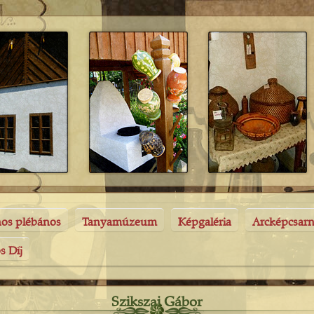
nos plébános
Tanyamúzeum
Képgaléria
Arcképcsar
s Díj
Szikszai Gábor