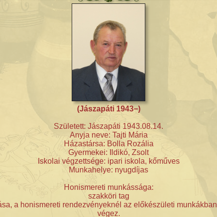
(Jászapáti 1943−)
Született: Jászapáti 1943.08.14.
Anyja neve: Tajti Mária
Házastársa: Bolla Rozália
Gyermekei: Ildikó, Zsolt
Iskolai végzettsége: ipari iskola, kőműves
Munkahelye: nyugdíjas
Honismereti munkássága:
szakköri tag
a, a honismereti rendezvényeknél az előkészületi munkákban 
végez.