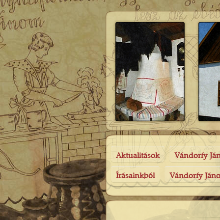
Aktualitások
Vándorfy Já
Írásainkból
Vándorfy Jáno