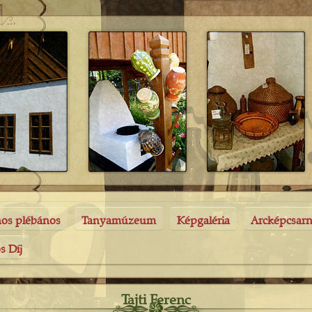
nos plébános
Tanyamúzeum
Képgaléria
Arcképcsar
s Díj
Tajti Ferenc