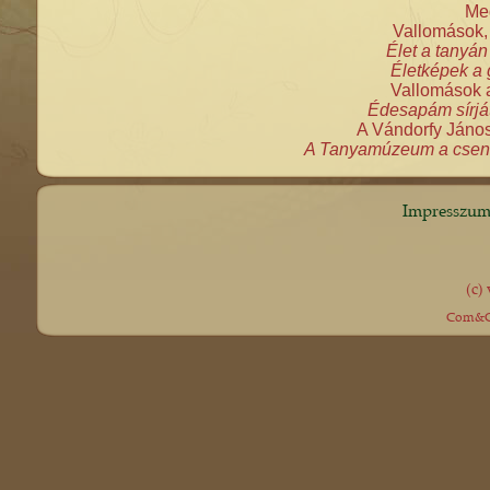
Meg
Vallomások, 
Élet a tanyá
Életképek a
Vallomások 
Édesapám sírját
A Vándorfy János
A Tanyamúzeum a csende
Impresszu
(c)
Com&Co