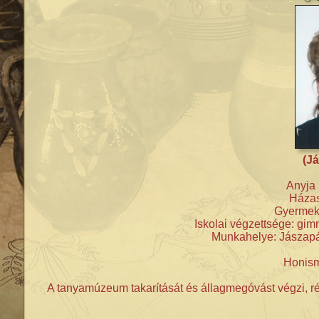
(Já
Anyja 
Házast
Gyermeke
Iskolai végzettsége: gimn
Munkahelye: Jászapá
Honism
A tanyamúzeum takarítását és állagmegóvást végzi, rés