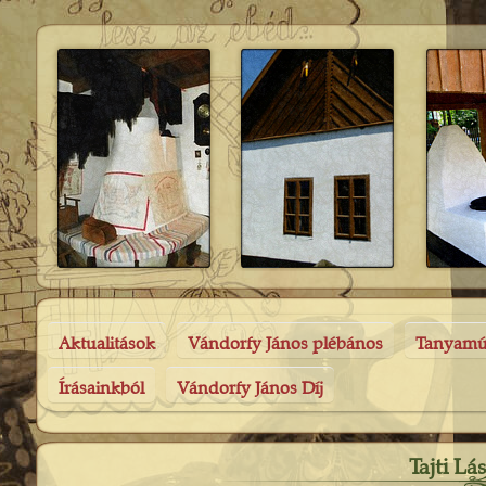
Aktualitások
Vándorfy János plébános
Tanyam
Írásainkból
Vándorfy János Díj
Tajti Lá