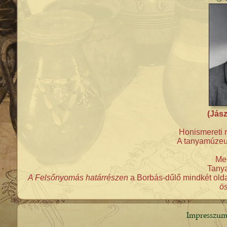
(Jász
Honismereti 
A tanyamúzeum
Meg
Tanya
A Felsőnyomás határrészen
a Borbás-dűlő mindkét old
ös
Impresszu