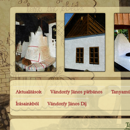
Aktualitások
Vándorfy János plébános
Tanyam
Írásainkból
Vándorfy János Díj
T