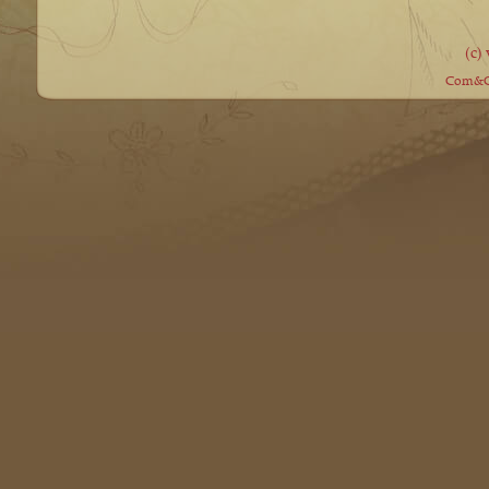
(c)
Com&Co