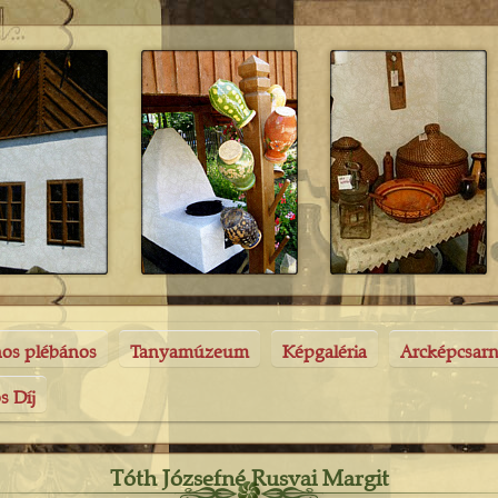
nos plébános
Tanyamúzeum
Képgaléria
Arcképcsar
s Díj
Tóth Józsefné Rusvai Margit