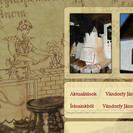
Aktualitások
Vándorfy Já
Írásainkból
Vándorfy Jáno