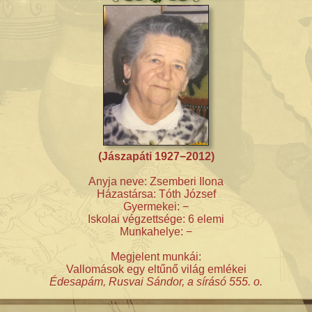
(
Jászapáti 1927−2012)
Anyja neve: Zsemberi Ilona
Házastársa: Tóth József
Gyermekei: −
Iskolai végzettsége: 6 elemi
Munkahelye: −
Megjelent munkái:
Vallomások egy eltűnő világ emlékei
Édesapám, Rusvai Sándor, a sírásó 555. o.