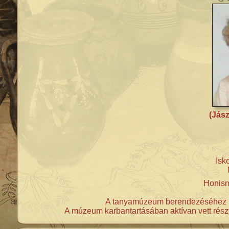
(Jász
Isk
Honism
A tanyamúzeum berendezéséhez kü
A múzeum karbantartásában aktívan vett részt.