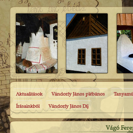
Aktualitások
Vándorfy János plébános
Tanyam
Írásainkból
Vándorfy János Díj
Vágó Fere