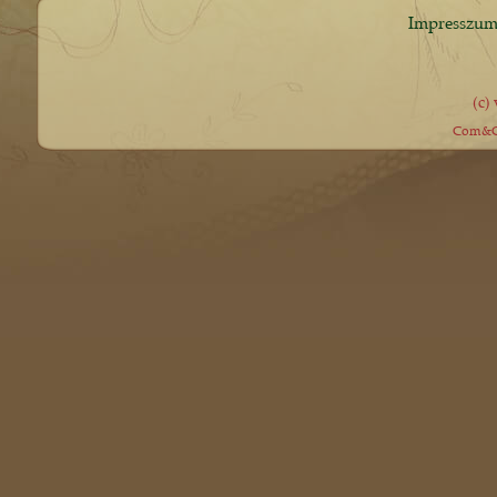
Impresszu
(c)
Com&Co