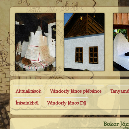
Aktualitások
Vándorfy János plébános
Tanyam
Írásainkból
Vándorfy János Díj
Bokor Józ