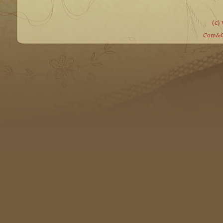
(c)
Com&Co