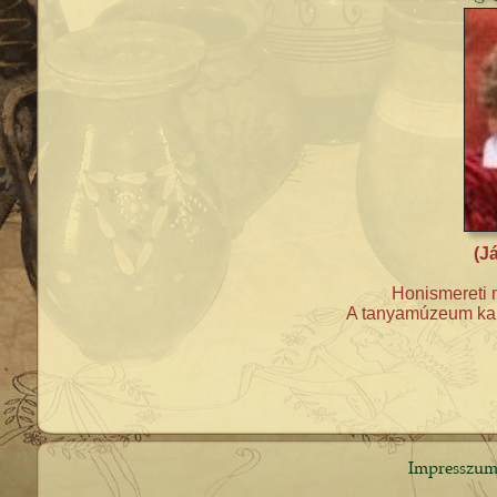
(
Já
Honismereti 
A tanyamúzeum karb
Impresszu