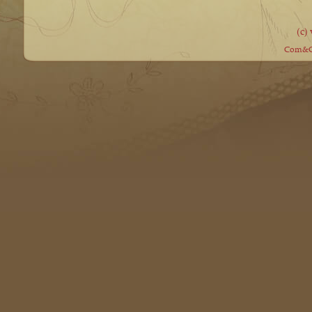
(c)
Com&Co