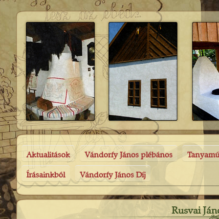
Aktualitások
Vándorfy János plébános
Tanyam
Írásainkból
Vándorfy János Díj
Rusvai Ján