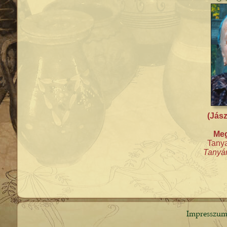
(Jász
Meg
Tanya
Tanyán
Impresszu