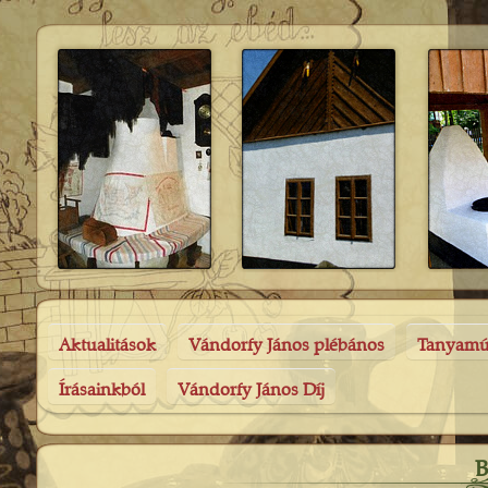
Aktualitások
Vándorfy János plébános
Tanyam
Írásainkból
Vándorfy János Díj
B