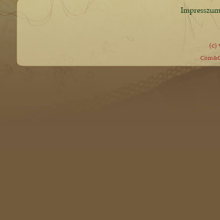
Impresszu
(c)
Com&Co