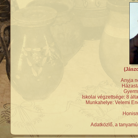
(Jász
Anyja n
Házastá
Gyerme
Iskolai végzettsége: 8 ált
Munkahelye: Velemi End
Honism
Adatközlő, a tanyamúz