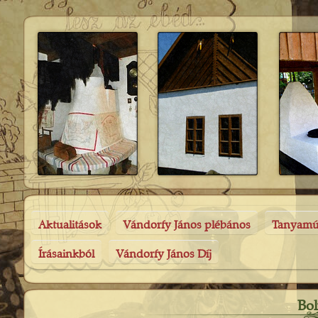
Aktualitások
Vándorfy János plébános
Tanyam
Írásainkból
Vándorfy János Díj
Bol