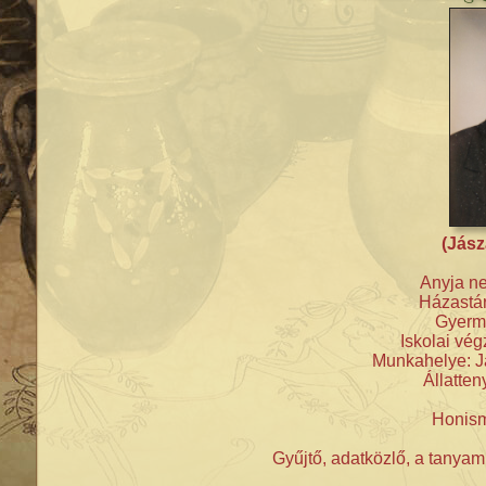
(Jász
Anyja ne
Házastár
Gyerme
Iskolai vé
Munkahelye: J
Állatte
Honism
Gyűjtő, adatközlő, a tanya