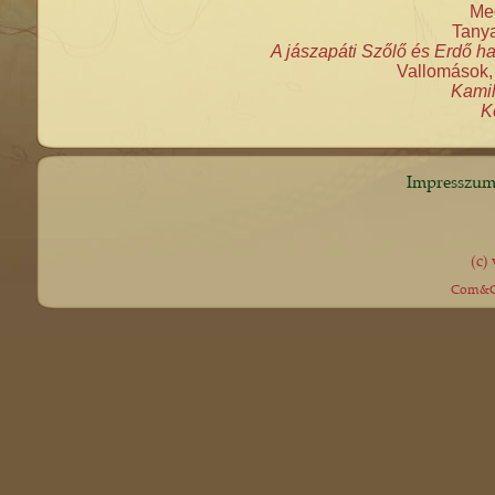
Meg
Tanya
A jászapáti Szőlő és Erdő hat
Vallomások, 
Kamil
Kó
Impresszu
(c)
Com&Co