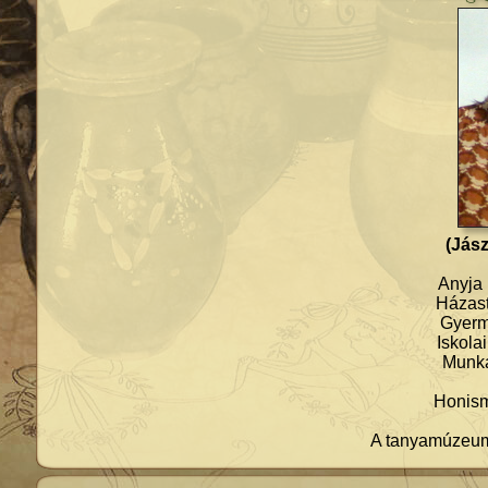
(Jász
Anyja 
Házast
Gyerm
Iskolai
Munka
Honism
A tanyamúzeum 