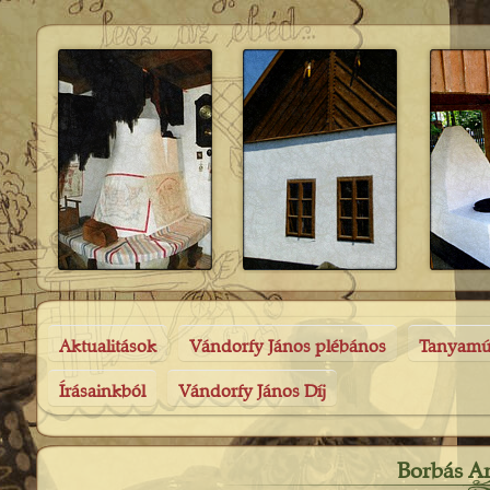
Aktualitások
Vándorfy János plébános
Tanyam
Írásainkból
Vándorfy János Díj
Borbás A