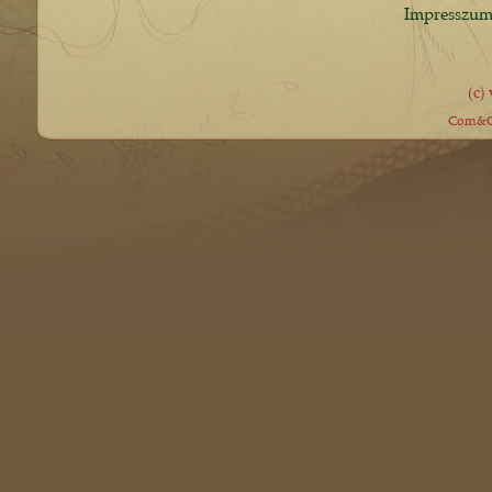
Impresszu
(c)
Com&Co