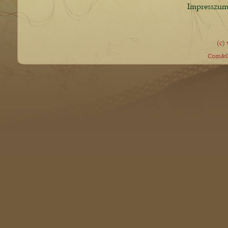
Impresszu
(c)
Com&Co