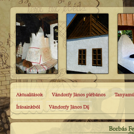
Aktualitások
Vándorfy János plébános
Tanyam
Írásainkból
Vándorfy János Díj
Borbás Fe