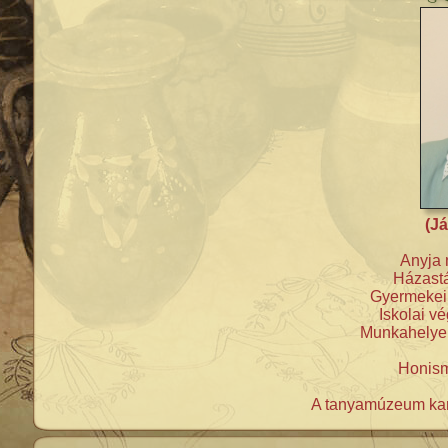
(Já
Anyja 
Házastá
Gyermekei:
Iskolai v
Munkahelye:
Honism
A tanyamúzeum karb