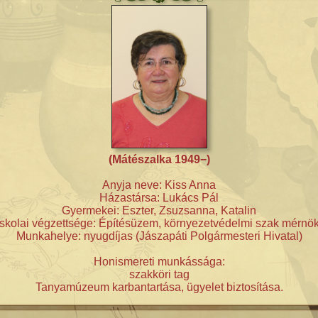
(Mátészalka 1949−)
Anyja neve: Kiss Anna
Házastársa: Lukács Pál
Gyermekei: Eszter, Zsuzsanna, Katalin
Iskolai végzettsége: Építésüzem, környezetvédelmi szak mérnök
Munkahelye: nyugdíjas (Jászapáti Polgármesteri Hivatal)
Honismereti munkássága:
szakköri tag
Tanyamúzeum karbantartása, ügyelet biztosítása.