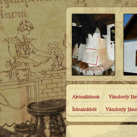
Aktualitások
Vándorfy Já
Írásainkból
Vándorfy Jáno