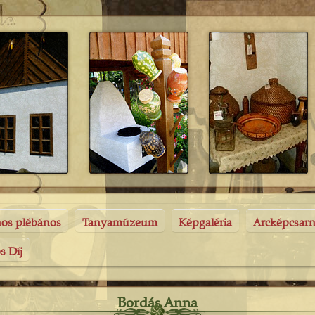
nos plébános
Tanyamúzeum
Képgaléria
Arcképcsar
s Díj
Bordás Anna