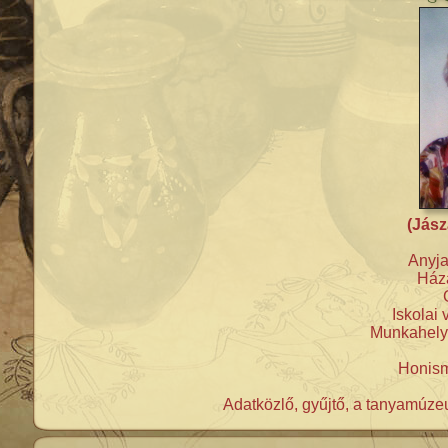
(Jász
Anyja
Háza
Iskolai 
Munkahelye
Honism
Adatközlő, gyűjtő, a tanyamúzeu