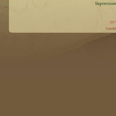
Impresszu
(c)
Com&Co