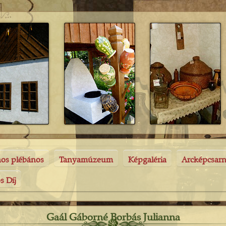
nos plébános
Tanyamúzeum
Képgaléria
Arcképcsar
s Díj
Gaál Gáborné Borbás Julianna