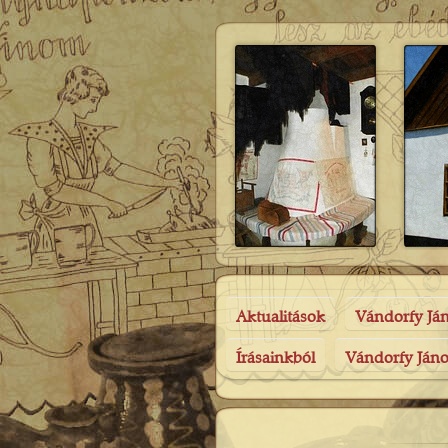
Aktualitások
Vándorfy Já
Írásainkból
Vándorfy Jáno