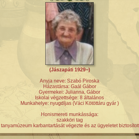
(Jászapáti 1929−)
Anyja neve: Szabó Piroska
Házastársa: Gaál Gábor
Gyermekei: Julianna, Gábor
Iskolai végzettsége: 8 általános
Munkahelye: nyugdíjas (Váci Kötöttáru gyár )
Honismereti munkássága:
szakköri tag
tanyamúzeum karbantartását végezte és az ügyeletet biztosítot