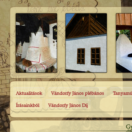
Aktualitások
Vándorfy János plébános
Tanyam
Írásainkból
Vándorfy János Díj
Gy