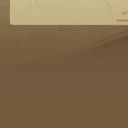
(c)
Com&Co