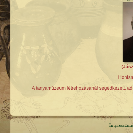
(Jász
Honism
A tanyamúzeum létrehozásánál segédkezett, adatk
Impresszu