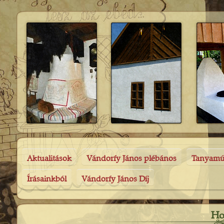
Aktualitások
Vándorfy János plébános
Tanyam
Írásainkból
Vándorfy János Díj
Ho