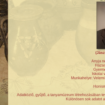
(Jász
Anyja ne
Házas
Gyerme
Iskolai 
Munkahelye: Velemi
Honism
Adatközlő, gyűjtő, a tanyamúzeum létrehozásában te
Különösen sok adatot ad