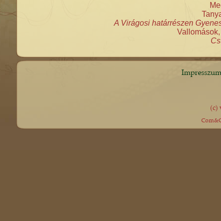
Meg
Tanya
A Virágosi határrészen Gyenes L
Vallomások, 
Cs
Impresszu
(c)
Com&Co