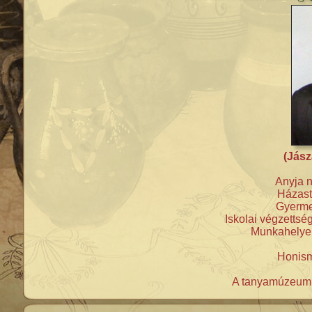
(Jász
Anyja n
Házast
Gyerme
Iskolai végzettsé
Munkahelye:
Honism
A tanyamúzeum k