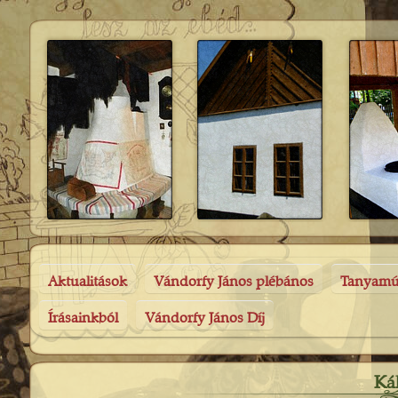
Aktualitások
Vándorfy János plébános
Tanyam
Írásainkból
Vándorfy János Díj
Ká