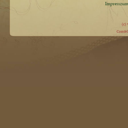
Impresszu
(c)
Com&Co