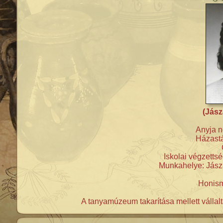
(Jász
Anyja n
Házastá
Iskolai végzettsé
Munkahelye: Jásza
Honism
A tanyamúzeum takarítása mellett vállal