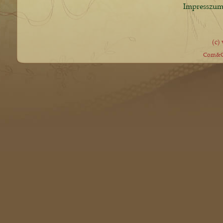
Impresszu
(c)
Com&Co