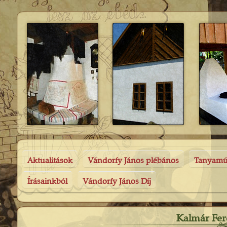
Aktualitások
Vándorfy János plébános
Tanyam
Írásainkból
Vándorfy János Díj
Kalmár Fer