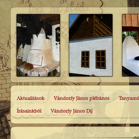
Aktualitások
Vándorfy János plébános
Tanyam
Írásainkból
Vándorfy János Díj