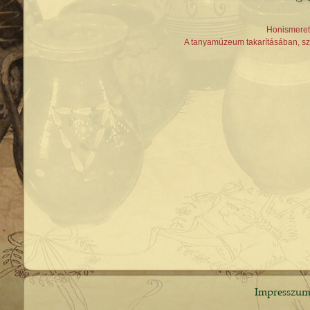
Honismeret
A tanyamúzeum takarításában, szé
Impresszu