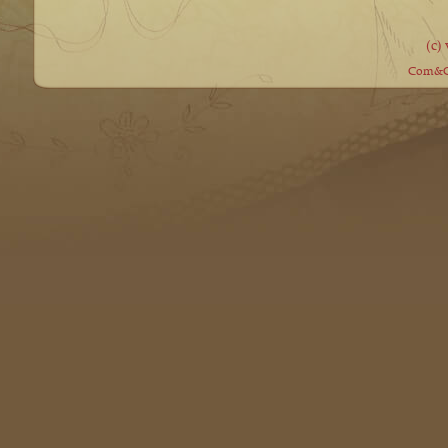
(c)
Com&Co