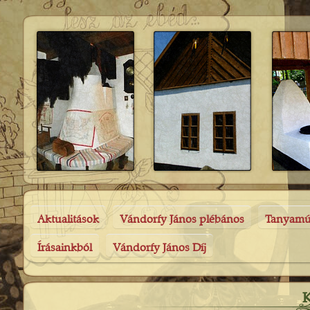
Aktualitások
Vándorfy János plébános
Tanyam
Írásainkból
Vándorfy János Díj
K