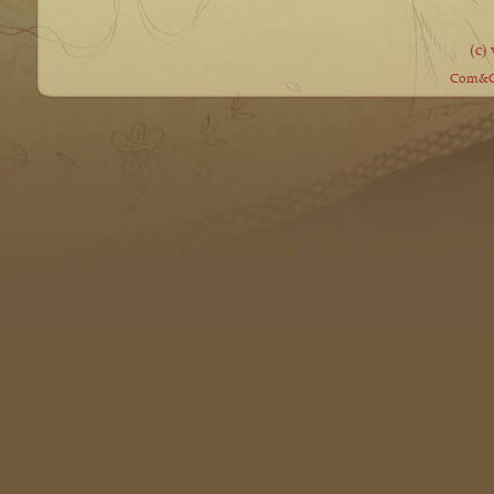
(c)
Com&Co