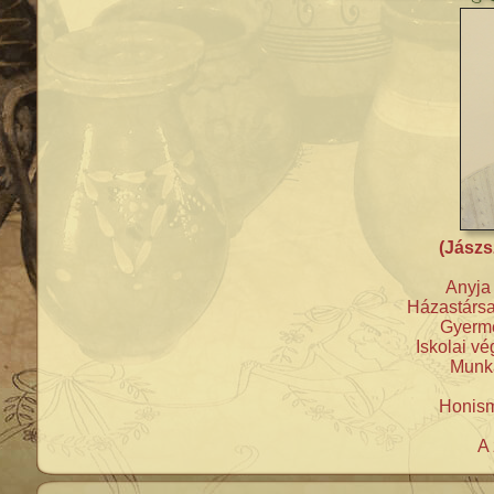
(Jászs
Anyja
Házastársa
Gyerme
Iskolai vé
Munka
Honism
A 