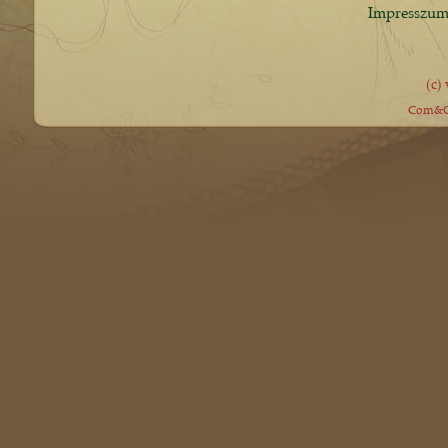
Impresszu
(c)
Com&Co