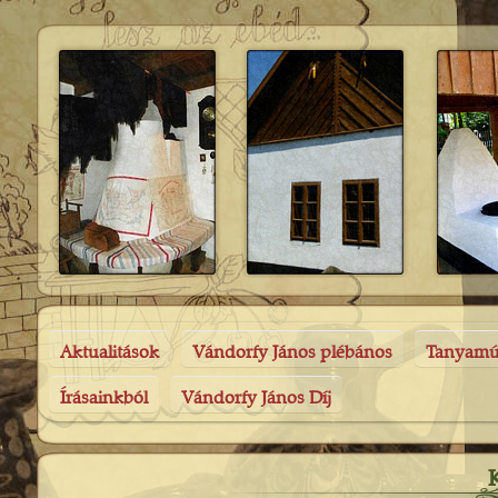
Aktualitások
Vándorfy János plébános
Tanyam
Írásainkból
Vándorfy János Díj