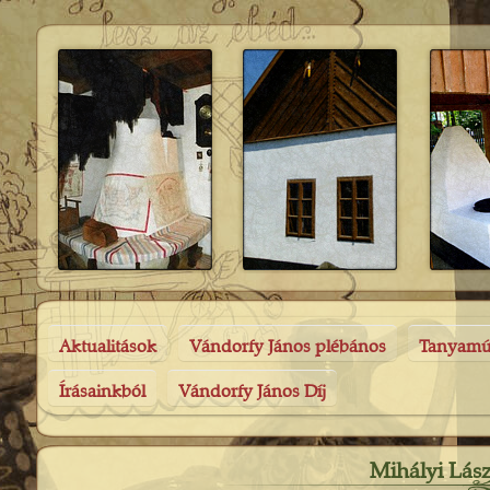
Aktualitások
Vándorfy János plébános
Tanyam
Írásainkból
Vándorfy János Díj
Mihályi Lás