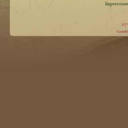
Impresszu
(c)
Com&Co