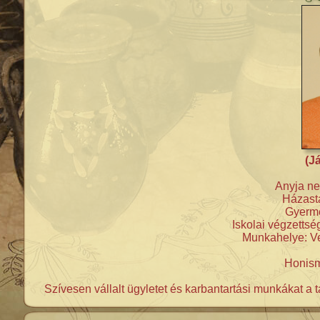
(J
Anyja ne
Házastá
Gyerme
Iskolai végzetts
Munkahelye: Ve
Honism
Szívesen vállalt ügyletet és karbantartási munkákat a