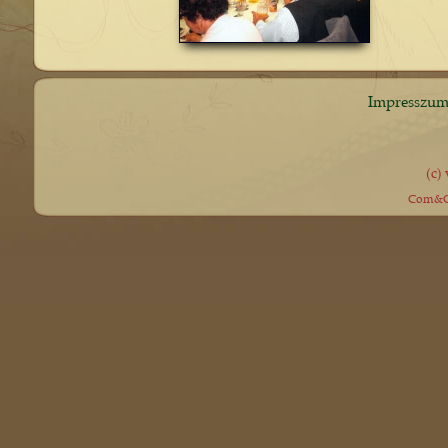
Impresszu
(c)
Com&Co