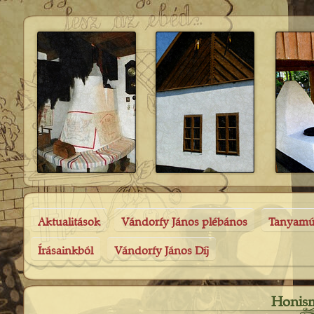
Aktualitások
Vándorfy János plébános
Tanyam
Írásainkból
Vándorfy János Díj
Honism